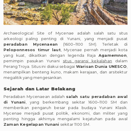
Archaeological Site of Mycenae adalah salah satu situs
arkeologi paling penting di Yunani, yang menjadi pusat
peradaban Mycenaean
(1600–1100 SM). Terletak di
Peloponnesos timur laut
, Mycenae pernah menjadi kota
yang kuat, dikaitkan dengan legenda Raja
Agamemnon
,
pemimpin pasukan Yunani
situs garansi kekalahan
dalam
Perang Troya. Situs ini diakui sebagai
Warisan Dunia UNESCO
,
menampilkan benteng kuno, makam kerajaan, dan arsitektur
megalitik yang mengesankan.
Sejarah dan Latar Belakang
Peradaban Mycenaean adalah
salah satu peradaban awal
di Yunani
, yang berkembang sekitar 1600–1100 SM dan
memberikan pengaruh besar pada budaya Yunani Klasik.
Mycenae menjadi pusat politik, ekonomi, dan militer yang
penting hingga akhirnya mengalami kejatuhan pada awal
Zaman Kegelapan Yunani
sekitar 1100 SM.