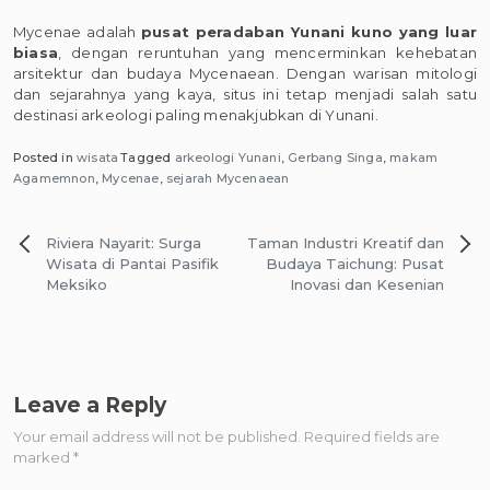
Mycenae adalah
pusat peradaban Yunani kuno yang luar
biasa
, dengan reruntuhan yang mencerminkan kehebatan
arsitektur dan budaya Mycenaean. Dengan warisan mitologi
dan sejarahnya yang kaya, situs ini tetap menjadi salah satu
destinasi arkeologi paling menakjubkan di Yunani.
Posted in
wisata
Tagged
arkeologi Yunani
,
Gerbang Singa
,
makam
Agamemnon
,
Mycenae
,
sejarah Mycenaean
Post
Riviera Nayarit: Surga
Taman Industri Kreatif dan
navigation
Wisata di Pantai Pasifik
Budaya Taichung: Pusat
Meksiko
Inovasi dan Kesenian
Leave a Reply
Your email address will not be published.
Required fields are
marked
*