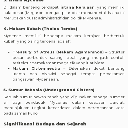
3. Istana Mycenae
Di dalam benteng terdapat
istana kerajaan
, yang memiliki
aula besar (Megaron) dengan pilar-pilar monumental. Istana ini
merupakan pusat administratif dan politik Mycenae.
4. Makam Kubah (Tholos Tombs)
Mycenae memiliki beberapa makam kerajaan berbentuk
kubah, yang paling terkenal adalah:
Treasury of Atreus (Makam Agamemnon)
– Struktur
besar berbentuk sarang lebah yang menjadi contoh
arsitektur pemakaman megalitik yang luar biasa.
Makam Clytemnestra
– Ditemukan dekat benteng
utama dan diyakini sebagai tempat pemakaman
bangsawan Mycenaean.
5. Sumur Rahasia (Underground Cistern)
Sebuah sumur bawah tanah yang digunakan sebagai sumber
air bagi penduduk Mycenae dalam keadaan darurat,
menunjukkan tingkat kecerdasan dalam perencanaan kota
pada zaman kuno.
Signifikansi Budaya dan Sejarah