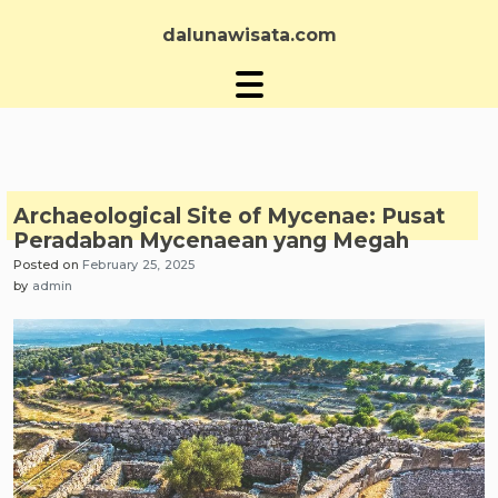
Skip
to
dalunawisata.com
content
Archaeological Site of Mycenae: Pusat
Peradaban Mycenaean yang Megah
Posted on
February 25, 2025
by
admin