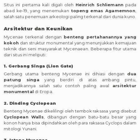
Situs ini pertama kali digali oleh
Heinrich Schliemann
pada
abad ke-19, yang menemukan
topeng emas Agamemnon
,
salah satu penemuan arkeologi paling terkenal dari dunia kuno.
Arsitektur dan Keunikan
Mycenae terkenal dengan
benteng pertahanannya yang
kokoh
dan struktur monumental yang menunjukkan kemajuan
teknik dan seni masyarakat Mycenaean. Beberapa fitur utama
dari situs ini meliputi:
1. Gerbang Singa (Lion Gate)
Gerbang utama benteng Mycenae ini dihiasi dengan
dua
patung singa
yang berdiri di atas ambang pintu,
menjadikannya salah satu contoh paling awal
arsitektur
monumental
di Eropa.
2. Dinding Cyclopean
Benteng Mycenae dikelilingi oleh tembok raksasa yang disebut
Cyclopean Walls
, dibangun dengan batu-batu besar yang
konon hanya bisa dipindahkan oleh para raksasa Cyclops dalam
mitologi Yunani.