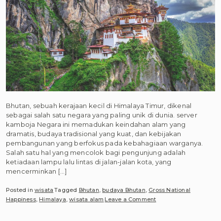
Bhutan, sebuah kerajaan kecil di Himalaya Timur, dikenal
sebagai salah satu negara yang paling unik di dunia. server
kamboja Negara ini memadukan keindahan alam yang
dramatis, budaya tradisional yang kuat, dan kebijakan
pembangunan yang berfokus pada kebahagiaan warganya.
Salah satu hal yang mencolok bagi pengunjung adalah
ketiadaan lampu lalu lintas di jalan-jalan kota, yang
mencerminkan […]
Posted in
wisata
Tagged
Bhutan
,
budaya Bhutan
,
Gross National
on
Happiness
,
Himalaya
,
wisata alam
Leave a Comment
Bhutan:
Negeri