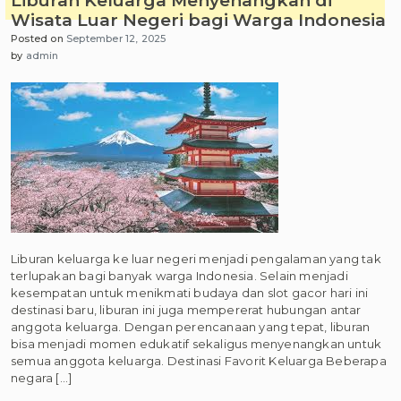
Liburan Keluarga Menyenangkan di
Wisata
Wisata Luar Negeri bagi Warga Indonesia
Udara
Posted on
September 12, 2025
Penuh
by
admin
Sensasi
Menarik
Liburan keluarga ke luar negeri menjadi pengalaman yang tak
terlupakan bagi banyak warga Indonesia. Selain menjadi
kesempatan untuk menikmati budaya dan slot gacor hari ini
destinasi baru, liburan ini juga mempererat hubungan antar
anggota keluarga. Dengan perencanaan yang tepat, liburan
bisa menjadi momen edukatif sekaligus menyenangkan untuk
semua anggota keluarga. Destinasi Favorit Keluarga Beberapa
negara […]