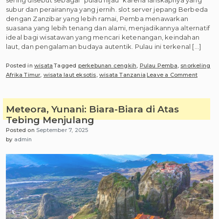
sering disebut sebagai “pulau hijau” karena lanskapnya yang
subur dan perairannya yang jernih. slot server jepang Berbeda
dengan Zanzibar yang lebih ramai, Pemba menawarkan
suasana yang lebih tenang dan alami, menjadikannya alternatif
ideal bagi wisatawan yang mencari ketenangan, keindahan
laut, dan pengalaman budaya autentik. Pulau ini terkenal […]
Posted in
wisata
Tagged
perkebunan cengkih
,
Pulau Pemba
,
snorkeling
on
Afrika Timur
,
wisata laut eksotis
,
wisata Tanzania
Leave a Comment
Pulau
Pemba,
Tanzani
Meteora, Yunani: Biara-Biara di Atas
Alternat
Tebing Menjulang
Sunyi
Posted on
September 7, 2025
dari
by
admin
Zanzib