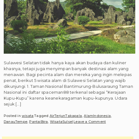
Sulawesi Selatan tidak hanya kaya akan budaya dan kuliner
khasnya, tetapi juga menyimpan banyak destinasi alam yang
menawan. Bagi pecinta alam dan mereka yang ingin melepas
penat, berikut 5 wisata alam di Sulawesi Selatan yang wajib
dikunjungi. 1. Taman Nasional Bantimurung-Bulusaraung Taman
Nasional ini daftar spaceman88 terkenal sebagai “Kerajaan
Kupu-Kupu” karena keanekaragaman kupu-kupunya. Udara
sejuk […]
Posted in
wisata
Tagged
AirTerjunTakapala
,
AlamIndonesia
,
on
DanauTempe
,
PantaiBira
,
WisataSulsel
Leave a Comment
5
Wisata