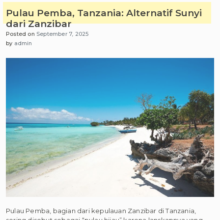
Tanpa
Pulau Pemba, Tanzania: Alternatif Sunyi
Lampu
dari Zanzibar
Lalu
Posted on
September 7, 2025
Lintas
by
admin
dengan
Pemandangan
Himalaya
Pulau Pemba, bagian dari kepulauan Zanzibar di Tanzania,