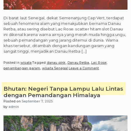
Di barat laut Senegal, dekat Semenanjung Cap Vert, terdapat
sebuah fenomena alam yang menakjubkan bernama Danau
Retba, atau sering disebut Lac Rose. scatter hitam slot Danau
ini dikenal karena warna airnya yang merah muda hingga ungu,
sebuah pemandangan yang jarang ditemui di dunia. Warna
khas tersebut, ditambah dengan kandungan garam yang
sangat tinggi, menjadikan Danau Retba […]
Posted in
wisata
Tagged
danau pink
,
Danau Retba
,
Lac Rose
,
on
penambangan garam
,
wisata Senegal
Leave a Comment
Danau
Retba,
Senegal:
Bhutan: Negeri Tanpa Lampu Lalu Lintas
Keindahan
dengan Pemandangan Himalaya
Danau
Posted on
September 7, 2025
Pink
by
admin
dengan
Kandungan
Garam
Tinggi