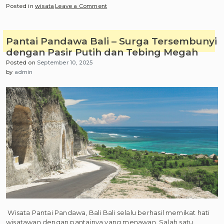
on
Posted in
wisata
Leave a Comment
Liburan
Keluarga
Menyenangkan
Pantai Pandawa Bali – Surga Tersembunyi
di
dengan Pasir Putih dan Tebing Megah
Wisata
Posted on
September 10, 2025
Luar
by
admin
Negeri
bagi
Warga
Indonesia
Wisata Pantai Pandawa, Bali Bali selalu berhasil memikat hati
wisatawan dengan pantainya yang menawan. Salah satu