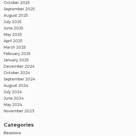
October 2025
September 2025
August 2025
July 2025
June 2025
May 2025
April 2025
March 2025
February 2025
January 2025
December 2024
October 2024
September 2024
August 2024
July 2024
June 2024
May 2024
November 2023
Categories
Beasiswa