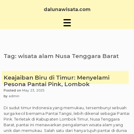
Skip
to
dalunawisata.com
content
Tag:
wisata alam Nusa Tenggara Barat
Keajaiban Biru di Timur: Menyelami
Pesona Pantai Pink, Lombok
Posted on
May 23, 2025
by
admin
Di sudut timur Indonesia yang memukau, tersembunyi sebuah
surga kecil bernama Pantai Tangsi, lebih dikenal sebagai Pantai
Pink. Terletak di Kabupaten Lombok Timur, Nusa Tenggara
Barat, pantai ini menawarkan pengalaman wisata alam yang
unik dan memukau. Salah satu dari hanya tujuh pantai di dunia