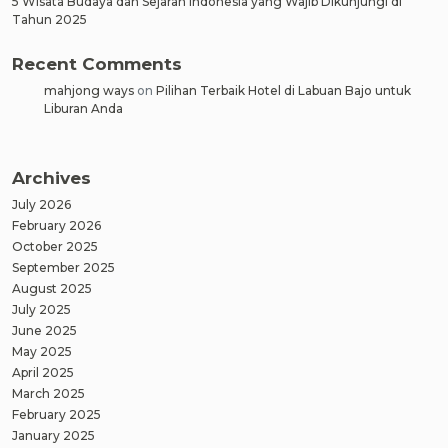
5 Wisata Budaya dan Sejarah Indonesia yang Wajib Dikunjungi di
Tahun 2025
Recent Comments
mahjong ways
on
Pilihan Terbaik Hotel di Labuan Bajo untuk
Liburan Anda
Archives
July 2026
February 2026
October 2025
September 2025
August 2025
July 2025
June 2025
May 2025
April 2025
March 2025
February 2025
January 2025