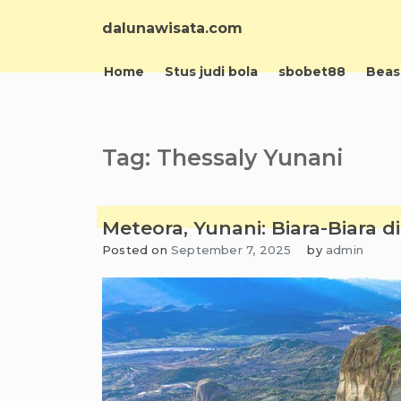
Skip
to
dalunawisata.com
content
Home
Stus judi bola
sbobet88
Beas
Tag:
Thessaly Yunani
Meteora, Yunani: Biara-Biara 
Posted on
September 7, 2025
by
admin