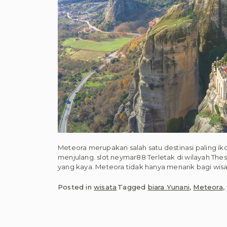
Meteora merupakan salah satu destinasi paling iko
menjulang. slot neymar88 Terletak di wilayah Th
yang kaya. Meteora tidak hanya menarik bagi wisa
Posted in
wisata
Tagged
biara Yunani
,
Meteora
,