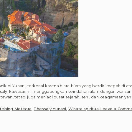
nik di Yunani, terkenal karena biara-biara yang berdiri megah di at
essaly, kawasan ini menggabungkan keindahan alam dengan warisan 
tawan, tetapi juga menjadi pusat sejarah, seni, dan keagamaan yang
tebing Meteora
,
Thessaly Yunani
,
Wisata spiritual
Leave a Comm