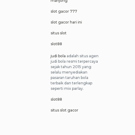
mahjong
slot gacor 777
slot gacor hari ini
situs slot
slot88
judi bola
adalah situs agen
judi bola resmi terpercaya
sejak tahun 2015 yang
selalu menyediakan
pasaran taruhan bola
terbaik dan terlengkap
seperti mix parlay.
slot88
situs slot gacor