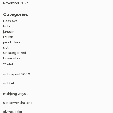
November 2023
Categories
Beasiswa
Hotel
jurusan
liburan
pendidikan
slot
Uncategorized
Universitas
wisata
slot deposit 5000
slot bet
mahjong ways 2
slot server thailand
olympus slot