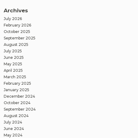
Archives
July 2026
February 2026
October 2025
September 2025
August 2025
July 2025
June 2025
May 2025
April 2025
March 2025
February 2025
January 2025
December 2024
October 2024
September 2024
August 2024
July 2024
June 2024
May 2024