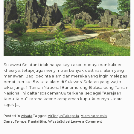
Sulawesi Selatan tidak hanya kaya akan budaya dan kuliner
khasnya, tetapi juga menyimpan banyak destinasi alam yang
menawan. Bagi pecinta alam dan mereka yang ingin melepas
penat, berikut 5 wisata alam di Sulawesi Selatan yang wajib
dikunjungi. 1. Taman Nasional Bantimurung-Bulusaraung Taman
Nasional ini daftar spaceman88 terkenal sebagai “Kerajaan
Kupu-Kupu” karena keanekaragaman kupu-kupunya. Udara
sejuk […]
Posted in
wisata
Tagged
AirTerjunTakapala
,
AlamIndonesia
,
on
DanauTempe
,
PantaiBira
,
WisataSulsel
Leave a Comment
5
Wisata