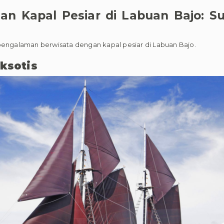
 Kapal Pesiar di Labuan Bajo: Su
 pengalaman berwisata dengan kapal pesiar di Labuan Bajo.
Eksotis