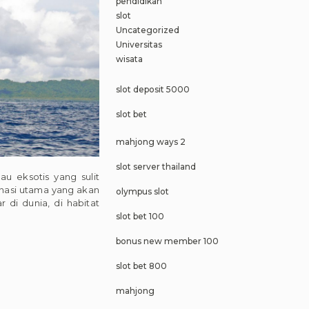
pendidikan
slot
Uncategorized
Universitas
wisata
slot deposit 5000
slot bet
mahjong ways 2
slot server thailand
 eksotis yang sulit
inasi utama yang akan
olympus slot
di dunia, di habitat
slot bet 100
bonus new member 100
slot bet 800
mahjong