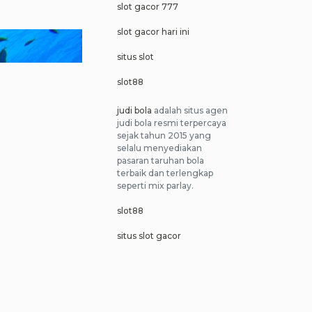
slot gacor 777
slot gacor hari ini
situs slot
slot88
judi bola
adalah situs agen
judi bola resmi terpercaya
sejak tahun 2015 yang
selalu menyediakan
pasaran taruhan bola
terbaik dan terlengkap
seperti mix parlay.
slot88
situs slot gacor