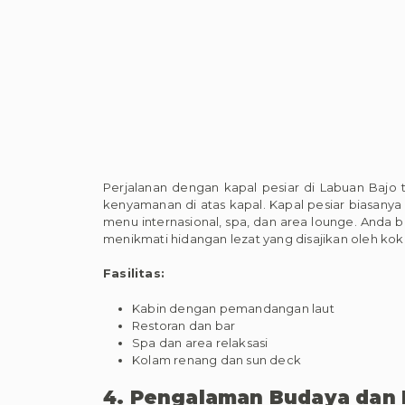
Perjalanan dengan kapal pesiar di Labuan Bajo
kenyamanan di atas kapal. Kapal pesiar biasanya
menu internasional, spa, dan area lounge. Anda
menikmati hidangan lezat yang disajikan oleh koki
Fasilitas:
Kabin dengan pemandangan laut
Restoran dan bar
Spa dan area relaksasi
Kolam renang dan sun deck
4. Pengalaman Budaya dan 