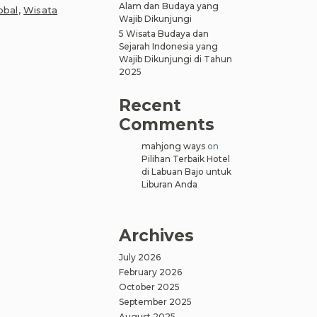
Alam dan Budaya yang
obal
,
Wisata
Wajib Dikunjungi
5 Wisata Budaya dan
Sejarah Indonesia yang
Wajib Dikunjungi di Tahun
2025
Recent
Comments
mahjong ways
on
Pilihan Terbaik Hotel
di Labuan Bajo untuk
Liburan Anda
Archives
July 2026
February 2026
October 2025
September 2025
August 2025