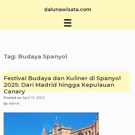
Skip
to
dalunawisata.com
content
Tag:
Budaya Spanyol
Festival Budaya dan Kuliner di Spanyol
2025: Dari Madrid hingga Kepulauan
Canary
Posted on
April 13, 2025
by
admin