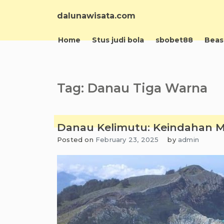
Skip
to
dalunawisata.com
content
Home
Stus judi bola
sbobet88
Beas
Tag:
Danau Tiga Warna
Danau Kelimutu: Keindahan Mis
Posted on
February 23, 2025
by
admin