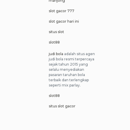
mahjong
slot gacor 777
slot gacor hari ini
situs slot
slot88
judi bola
adalah situs agen
judi bola resmi terpercaya
sejak tahun 2015 yang
selalu menyediakan
pasaran taruhan bola
terbaik dan terlengkap
seperti mix parlay.
slot88
situs slot gacor