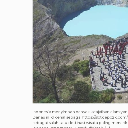
Indonesia menyimpan banyak keajaiban alam yang 
Danau ini dikenal sebagai https://slotdepo2k.com
sebagai salah satu destinasi wisata paling menarik
legenda yang menarik untuk disimak. […]