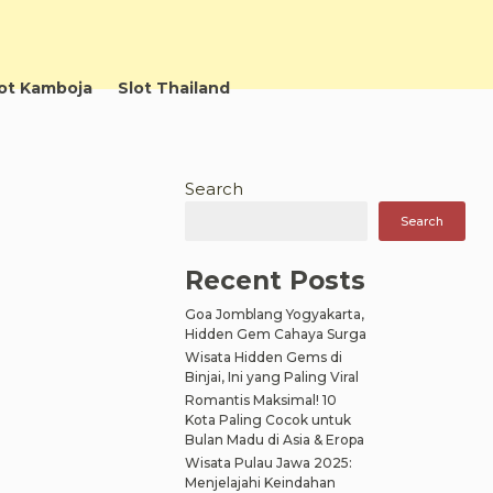
ot Kamboja
Slot Thailand
Search
Search
Recent Posts
Goa Jomblang Yogyakarta,
Hidden Gem Cahaya Surga
Wisata Hidden Gems di
Binjai, Ini yang Paling Viral
Romantis Maksimal! 10
Kota Paling Cocok untuk
Bulan Madu di Asia & Eropa
Wisata Pulau Jawa 2025:
Menjelajahi Keindahan