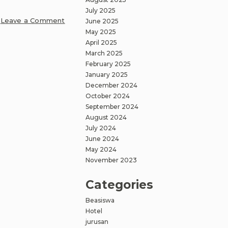
July 2025
on
Leave a Comment
June 2025
Danau
May 2025
Kelimutu:
April 2025
Keindahan
March 2025
February 2025
Mistis
January 2025
Tiga
December 2024
Warna
October 2024
di
September 2024
Flores
August 2024
July 2024
June 2024
May 2024
November 2023
Categories
Beasiswa
Hotel
jurusan