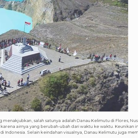
menakjubkan, salah satunya adalah Danau Kelimutu di Flores, Nus
/ karena airnya yang berubah-ubah dari waktu ke waktu. Keunikan 
 di Indonesia. Selain keindahan visualnya, Danau Kelimutu juga memi