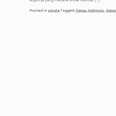
Posted in
wisata
Tagged
Danau Kelimutu
,
Dana