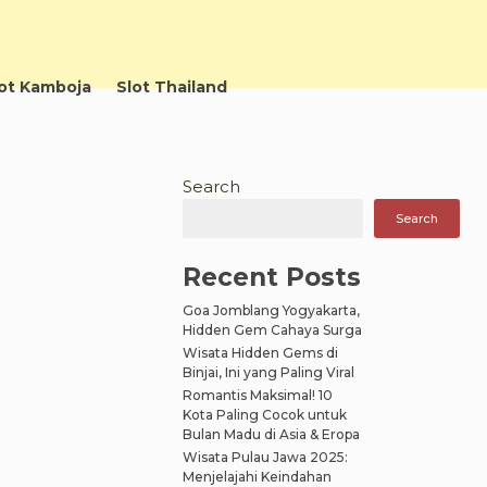
ot Kamboja
Slot Thailand
Search
Search
Recent Posts
Goa Jomblang Yogyakarta,
Hidden Gem Cahaya Surga
Wisata Hidden Gems di
Binjai, Ini yang Paling Viral
Romantis Maksimal! 10
Kota Paling Cocok untuk
Bulan Madu di Asia & Eropa
Wisata Pulau Jawa 2025:
Menjelajahi Keindahan