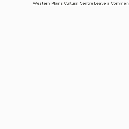
Western Plains Cultural Centre
Leave a Commen