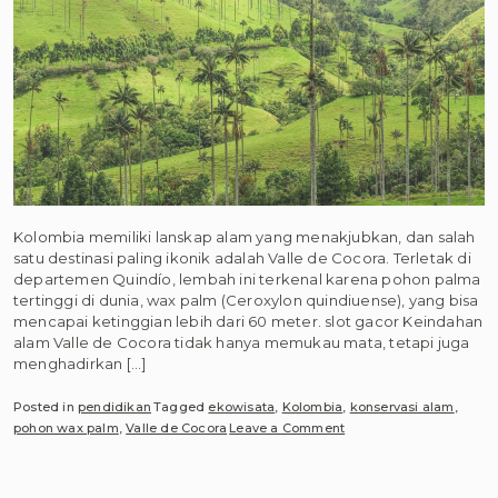
Kolombia memiliki lanskap alam yang menakjubkan, dan salah
satu destinasi paling ikonik adalah Valle de Cocora. Terletak di
departemen Quindío, lembah ini terkenal karena pohon palma
tertinggi di dunia, wax palm (Ceroxylon quindiuense), yang bisa
mencapai ketinggian lebih dari 60 meter. slot gacor Keindahan
alam Valle de Cocora tidak hanya memukau mata, tetapi juga
menghadirkan […]
Posted in
pendidikan
Tagged
ekowisata
,
Kolombia
,
konservasi alam
,
on
pohon wax palm
,
Valle de Cocora
Leave a Comment
Valle
de
Cocora,