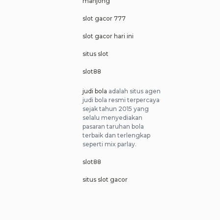
mahjong
slot gacor 777
slot gacor hari ini
situs slot
slot88
judi bola
adalah situs agen
judi bola resmi terpercaya
sejak tahun 2015 yang
selalu menyediakan
pasaran taruhan bola
terbaik dan terlengkap
seperti mix parlay.
slot88
situs slot gacor