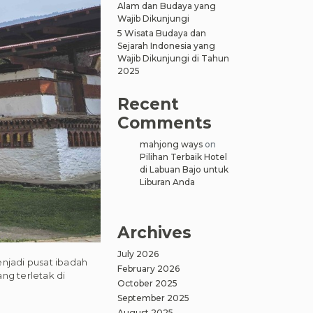
Alam dan Budaya yang
Wajib Dikunjungi
5 Wisata Budaya dan
Sejarah Indonesia yang
Wajib Dikunjungi di Tahun
2025
Recent
Comments
mahjong ways
on
Pilihan Terbaik Hotel
di Labuan Bajo untuk
Liburan Anda
Archives
July 2026
enjadi pusat ibadah
February 2026
ang terletak di
October 2025
September 2025
August 2025