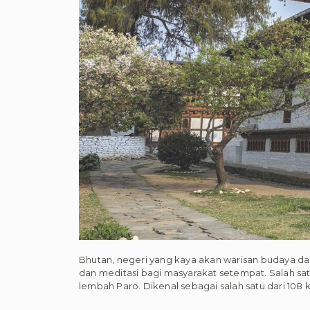
Bhutan, negeri yang kaya akan warisan budaya dan s
dan meditasi bagi masyarakat setempat. Salah satu 
lembah Paro. Dikenal sebagai salah satu dari 108 