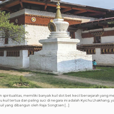
piritualitas, memiliki banyak kuil slot bet kecil bersejarah yang m
kuil tertua dan paling suci di negara ini adalah Kyichu Lhakhang, y
kuil yang dibangun oleh Raja Songtsen […]