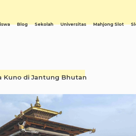
iswa
Blog
Sekolah
Universitas
Mahjong Slot
Sl
a Kuno di Jantung Bhutan