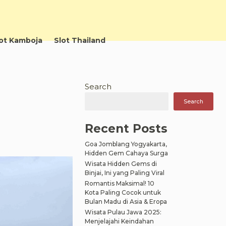
ot Kamboja
Slot Thailand
Search
Search
Recent Posts
Goa Jomblang Yogyakarta,
Hidden Gem Cahaya Surga
Wisata Hidden Gems di
Binjai, Ini yang Paling Viral
Romantis Maksimal! 10
Kota Paling Cocok untuk
Bulan Madu di Asia & Eropa
Wisata Pulau Jawa 2025:
Menjelajahi Keindahan