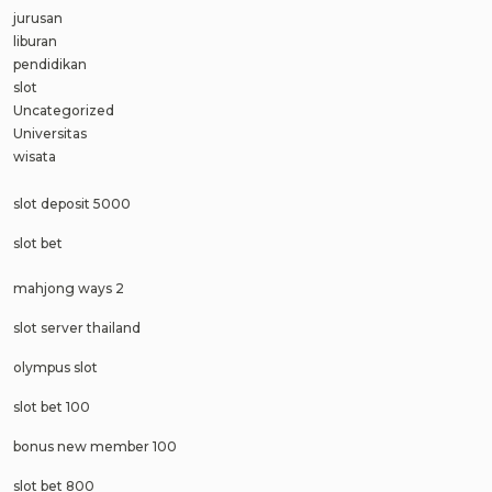
jurusan
liburan
pendidikan
slot
Uncategorized
Universitas
wisata
slot deposit 5000
slot bet
mahjong ways 2
slot server thailand
olympus slot
slot bet 100
bonus new member 100
slot bet 800