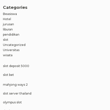
Categories
Beasiswa
Hotel
jurusan
liburan
pendidikan
slot
Uncategorized
Universitas
wisata
slot deposit 5000
slot bet
mahjong ways 2
slot server thailand
olympus slot