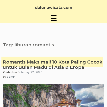
Skip
to
dalunawisata.com
content
Tag:
liburan romantis
Romantis Maksimal! 10 Kota Paling Cocok
untuk Bulan Madu di Asia & Eropa
Posted on
February 22, 2026
by
admin