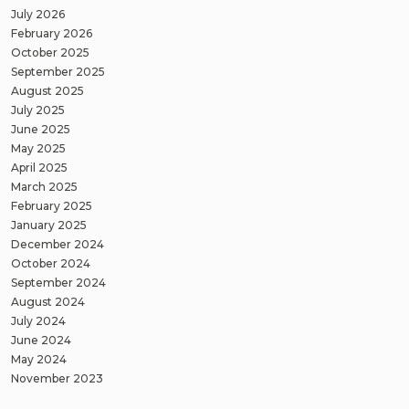
July 2026
February 2026
October 2025
September 2025
August 2025
July 2025
June 2025
May 2025
April 2025
March 2025
February 2025
January 2025
December 2024
October 2024
September 2024
August 2024
July 2024
June 2024
May 2024
November 2023