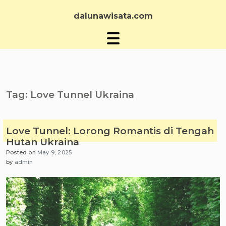
Skip
to
dalunawisata.com
content
Tag:
Love Tunnel Ukraina
Love Tunnel: Lorong Romantis di Tengah
Hutan Ukraina
Posted on
May 9, 2025
by
admin