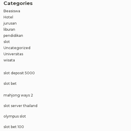
Categories
Beasiswa
Hotel
jurusan
liburan
pendidikan
slot
Uncategorized
Universitas
wisata
slot deposit 5000
slot bet
mahjong ways 2
slot server thailand
olympus slot
slot bet 100