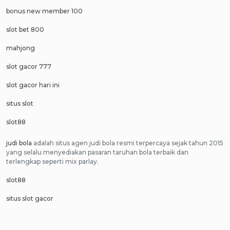
bonus new member 100
slot bet 800
mahjong
slot gacor 777
slot gacor hari ini
situs slot
slot88
judi bola
adalah situs agen judi bola resmi terpercaya sejak tahun 2015
yang selalu menyediakan pasaran taruhan bola terbaik dan
terlengkap seperti mix parlay.
slot88
situs slot gacor