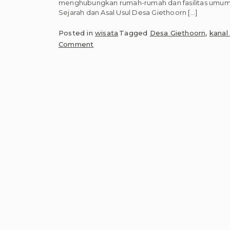
menghubungkan rumah-rumah dan fasilitas umum, s
Sejarah dan Asal Usul Desa Giethoorn […]
Posted in
wisata
Tagged
Desa Giethoorn
,
kanal
on
Comment
Desa
Giethoorn,
Belanda:
Kota
Tanpa
Jalan
yang
Hanya
Bisa
Dijelajahi
dengan
Perahu