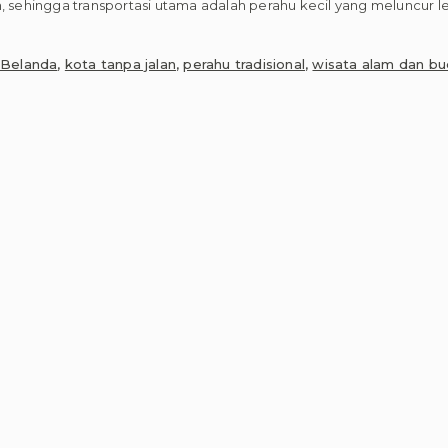
ehingga transportasi utama adalah perahu kecil yang meluncur lem
 Belanda
,
kota tanpa jalan
,
perahu tradisional
,
wisata alam dan b