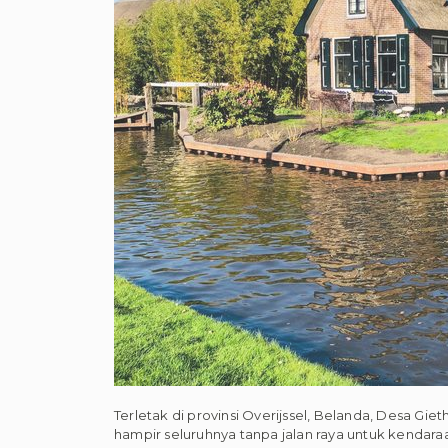
Terletak di provinsi Overijssel, Belanda, Desa Gi
hampir seluruhnya tanpa jalan raya untuk kendara