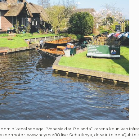
ethoorn dikenal sebagai “Venesia dari Belanda” karena keunikan infr
an bermotor. www.neymar88.live Sebaliknya, desa ini dipenQuhi ol