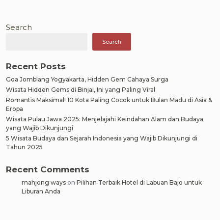
di
Recife:
Menyelami
Search
Sejarah,
Search
Budaya,
dan
Pantai
Recent Posts
di
Goa Jomblang Yogyakarta, Hidden Gem Cahaya Surga
Kota
Perdagangan
Wisata Hidden Gems di Binjai, Ini yang Paling Viral
Brasil
Romantis Maksimal! 10 Kota Paling Cocok untuk Bulan Madu di Asia &
Eropa
Wisata Pulau Jawa 2025: Menjelajahi Keindahan Alam dan Budaya
yang Wajib Dikunjungi
5 Wisata Budaya dan Sejarah Indonesia yang Wajib Dikunjungi di
Tahun 2025
Recent Comments
mahjong ways
on
Pilihan Terbaik Hotel di Labuan Bajo untuk
Liburan Anda