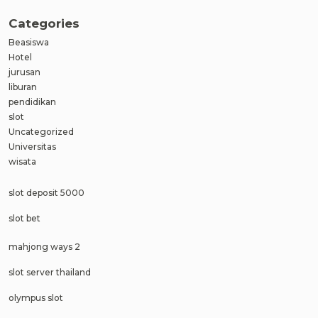
Categories
Beasiswa
Hotel
jurusan
liburan
pendidikan
slot
Uncategorized
Universitas
wisata
slot deposit 5000
slot bet
mahjong ways 2
slot server thailand
olympus slot