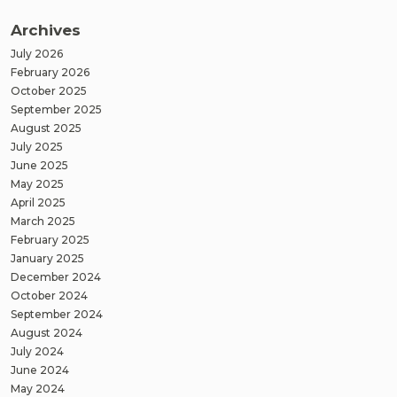
Archives
July 2026
February 2026
October 2025
September 2025
August 2025
July 2025
June 2025
May 2025
April 2025
March 2025
February 2025
January 2025
December 2024
October 2024
September 2024
August 2024
July 2024
June 2024
May 2024