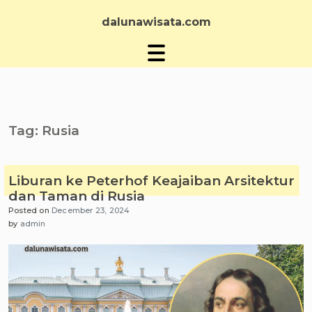
Skip
to
dalunawisata.com
content
Tag:
Rusia
Liburan ke Peterhof Keajaiban Arsitektur
dan Taman di Rusia
Posted on
December 23, 2024
by
admin