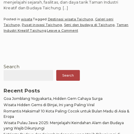
menjelajahi sejarah, fasilitas, dan daya tarik Taman Industri
Kreatif dan Budaya Taichung. […]
Posted in
wisata
Tagged
Destinasi wisata Taichung
,
Galeri seni
Taichung
,
Pusat inovasi Taichung
,
Seni dan budaya di Taichung
,
Taman
on
Industri Kreatif Taichung
Leave a Comment
Taman
Industri
Kreatif
dan
Budaya
Taichung:
Search
Pusat
Search
Inovasi
dan
Kesenian
Recent Posts
Goa Jomblang Yogyakarta, Hidden Gem Cahaya Surga
Wisata Hidden Gems di Binjai, Ini yang Paling Viral
Romantis Maksimal! 10 Kota Paling Cocok untuk Bulan Madu di Asia &
Eropa
Wisata Pulau Jawa 2025: Menjelajahi Keindahan Alam dan Budaya
yang Wajib Dikunjungi