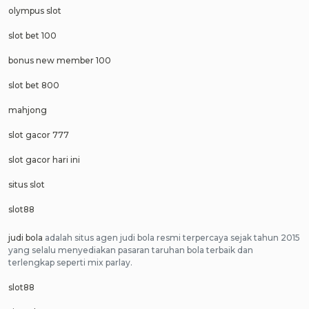
olympus slot
slot bet 100
bonus new member 100
slot bet 800
mahjong
slot gacor 777
slot gacor hari ini
situs slot
slot88
judi bola
adalah situs agen judi bola resmi terpercaya sejak tahun 2015
yang selalu menyediakan pasaran taruhan bola terbaik dan
terlengkap seperti mix parlay.
slot88