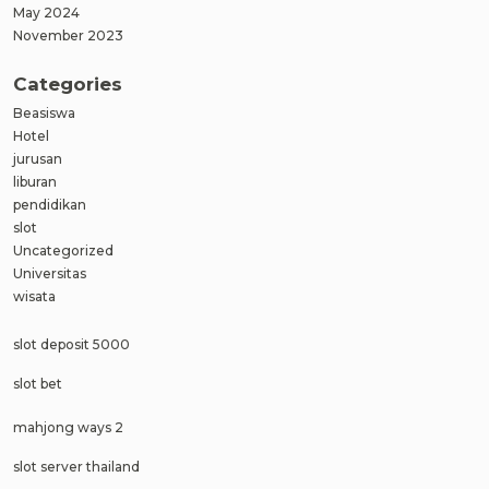
May 2024
November 2023
Categories
Beasiswa
Hotel
jurusan
liburan
pendidikan
slot
Uncategorized
Universitas
wisata
slot deposit 5000
slot bet
mahjong ways 2
slot server thailand