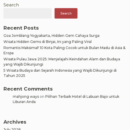
Eksotis
Search
&
Search
Surga
Biodiversitas
Recent Posts
Goa Jomblang Yogyakarta, Hidden Gem Cahaya Surga
Wisata Hidden Gems di Binjai, Ini yang Paling Viral
Romantis Maksimal! 10 Kota Paling Cocok untuk Bulan Madu di Asia &
Eropa
Wisata Pulau Jawa 2025: Menjelajahi Keindahan Alam dan Budaya
yang Wajib Dikunjungi
5 Wisata Budaya dan Sejarah Indonesia yang Wajib Dikunjungi di
Tahun 2025
Recent Comments
mahjong ways
on
Pilihan Terbaik Hotel di Labuan Bajo untuk
Liburan Anda
Archives
July 2026