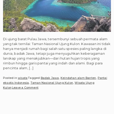
Di ujung barat Pulau Jawa, tersembunyi sebuah permata alam
yang tak ternilai: Taman Nasional Ujung Kulon. Kawasan ini tidak
hanya menjadi rumah bagi salah satu spesies paling langka di
dunia, badak Jawa, tetapi juga menyuguhkan keberagaman
lanskap yang menakjubkan—dari hutan hujan tropis yang
rimbun hingga garis pantai yang indah dan alami. Bagi para
pencinta alam, […]
Posted in
wisata
Tagged
Badak Jawa
,
Keindahan alam Banten
,
Pantai
eksotis Indonesia
,
Taman Nasional Ujung Kulon
,
Wisata Ujung
on
Kulon
Leave a Comment
Menguak
Keajaiban
Ujung
Kulon:
Lanskap