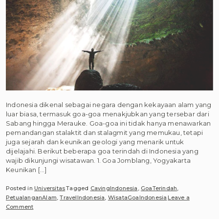
Indonesia dikenal sebagai negara dengan kekayaan alam yang
luar biasa, termasuk goa-goa menakjubkan yang tersebar dari
Sabang hingga Merauke. Goa-goa ini tidak hanya menawarkan
pemandangan stalaktit dan stalagmit yang memukau, tetapi
juga sejarah dan keunikan geologi yang menarik untuk
dijelajahi. Berikut beberapa goa terindah di Indonesia yang
wajib dikunjungi wisatawan. 1. Goa Jomblang, Yogyakarta
Keunikan […]
Posted in
Universitas
Tagged
CavingIndonesia
,
GoaTerindah
,
PetualanganAlam
,
TravelIndonesia
,
WisataGoaIndonesia
Leave a
on
Comment
Goa