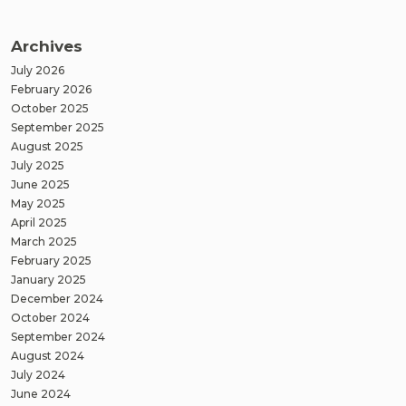
Archives
July 2026
February 2026
October 2025
September 2025
August 2025
July 2025
June 2025
May 2025
April 2025
March 2025
February 2025
January 2025
December 2024
October 2024
September 2024
August 2024
July 2024
June 2024