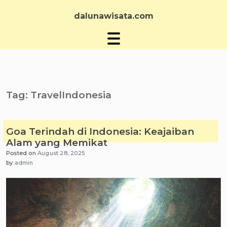
Skip
to
dalunawisata.com
content
Tag:
TravelIndonesia
Goa Terindah di Indonesia: Keajaiban
Alam yang Memikat
Posted on
August 28, 2025
by
admin