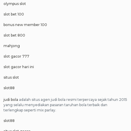
olympus slot
slot bet 100
bonus new member 100
slot bet 800
mahjong
slot gacor 777
slot gacor hari ini
situs slot
slot88
judi bola
adalah situs agen judi bola resmi terpercaya sejak tahun 2015
yang selalu menyediakan pasaran taruhan bola terbaik dan
terlengkap seperti mix parlay.
slot88