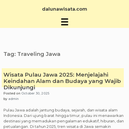
Skip
to
dalunawisata.com
content
Tag:
Traveling Jawa
Wisata Pulau Jawa 2025: Menjelajahi
Keindahan Alam dan Budaya yang Wajib
Dikunjungi
Posted on
October 30, 2025
by
admin
Pulau Jawa adalah jantung budaya, sejarah, dan wisata alam
Indonesia. Dari ujung barat hingga timur, pulau ini menawarkan
destinasi yang memadukan pengalaman edukatif, hiburan, dan
petualangan. Di tahun 2025, tren wisata di Jawa semakin