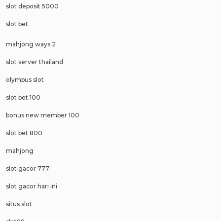
slot deposit 5000
slot bet
mahjong ways 2
slot server thailand
olympus slot
slot bet 100
bonus new member 100
slot bet 800
mahjong
slot gacor 777
slot gacor hari ini
situs slot