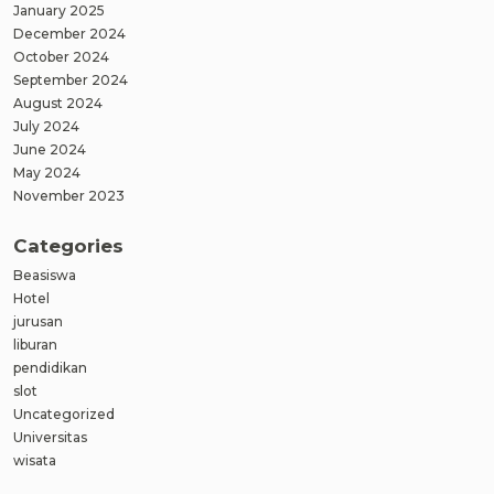
January 2025
December 2024
October 2024
September 2024
August 2024
July 2024
June 2024
May 2024
November 2023
Categories
Beasiswa
Hotel
jurusan
liburan
pendidikan
slot
Uncategorized
Universitas
wisata