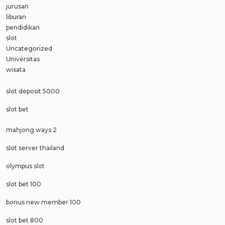
jurusan
liburan
pendidikan
slot
Uncategorized
Universitas
wisata
slot deposit 5000
slot bet
mahjong ways 2
slot server thailand
olympus slot
slot bet 100
bonus new member 100
slot bet 800