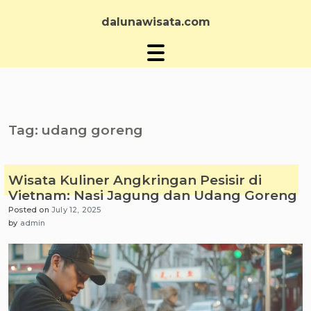
Skip
to
dalunawisata.com
content
Tag:
udang goreng
Wisata Kuliner Angkringan Pesisir di
Vietnam: Nasi Jagung dan Udang Goreng
Posted on
July 12, 2025
by
admin