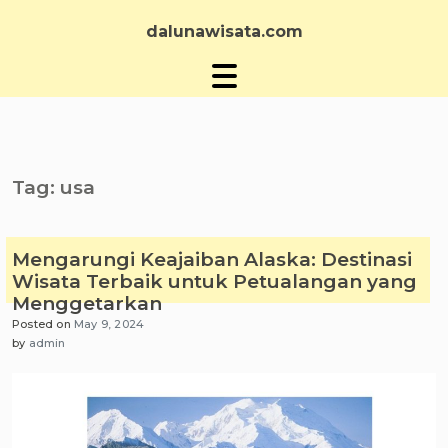
Skip
to
dalunawisata.com
content
Tag:
usa
Mengarungi Keajaiban Alaska: Destinasi
Wisata Terbaik untuk Petualangan yang
Menggetarkan
Posted on
May 9, 2024
by
admin