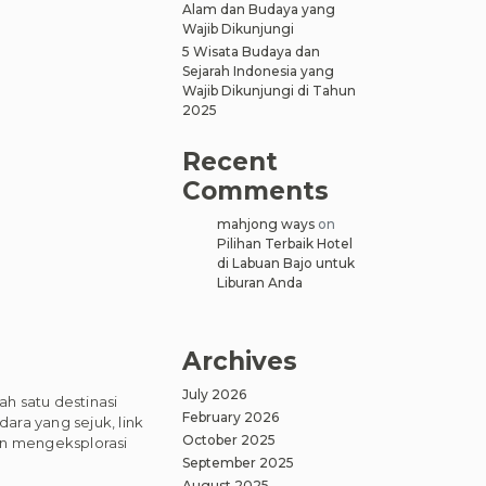
Alam dan Budaya yang
Wajib Dikunjungi
5 Wisata Budaya dan
Sejarah Indonesia yang
Wajib Dikunjungi di Tahun
2025
Recent
Comments
mahjong ways
on
Pilihan Terbaik Hotel
di Labuan Bajo untuk
Liburan Anda
Archives
July 2026
h satu destinasi
February 2026
ra yang sejuk, link
October 2025
an mengeksplorasi
September 2025
August 2025