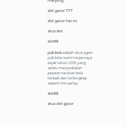
mahjong
slot gacor 777
slot gacor hari ini
situs slot
slot88
judi bola
adalah situs agen
judi bola resmi terpercaya
sejak tahun 2015 yang
selalu menyediakan
pasaran taruhan bola
terbaik dan terlengkap
seperti mix parlay.
slot88
situs slot gacor