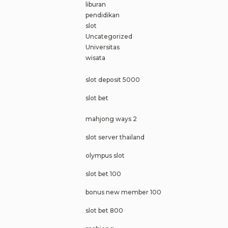
liburan
pendidikan
slot
Uncategorized
Universitas
wisata
slot deposit 5000
slot bet
mahjong ways 2
slot server thailand
olympus slot
slot bet 100
bonus new member 100
slot bet 800