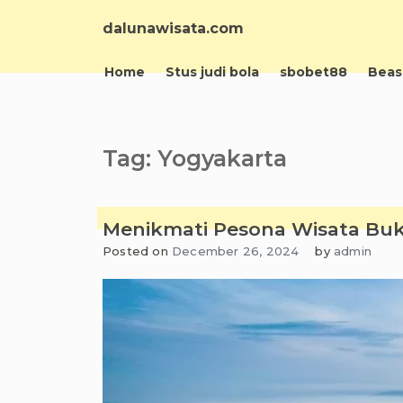
Skip
to
dalunawisata.com
content
Home
Stus judi bola
sbobet88
Beas
Tag:
Yogyakarta
Menikmati Pesona Wisata Buk
Posted on
December 26, 2024
by
admin