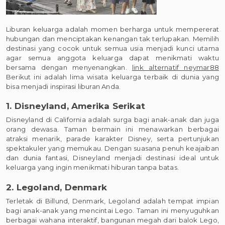
Liburan keluarga adalah momen berharga untuk mempererat
hubungan dan menciptakan kenangan tak terlupakan. Memilih
destinasi yang cocok untuk semua usia menjadi kunci utama
agar semua anggota keluarga dapat menikmati waktu
bersama dengan menyenangkan.
link alternatif neymar88
Berikut ini adalah lima wisata keluarga terbaik di dunia yang
bisa menjadi inspirasi liburan Anda.
1. Disneyland, Amerika Serikat
Disneyland di California adalah surga bagi anak-anak dan juga
orang dewasa. Taman bermain ini menawarkan berbagai
atraksi menarik, parade karakter Disney, serta pertunjukan
spektakuler yang memukau. Dengan suasana penuh keajaiban
dan dunia fantasi, Disneyland menjadi destinasi ideal untuk
keluarga yang ingin menikmati hiburan tanpa batas.
2. Legoland, Denmark
Terletak di Billund, Denmark, Legoland adalah tempat impian
bagi anak-anak yang mencintai Lego. Taman ini menyuguhkan
berbagai wahana interaktif, bangunan megah dari balok Lego,