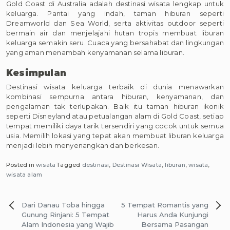
Gold Coast di Australia adalah destinasi wisata lengkap untuk
keluarga. Pantai yang indah, taman hiburan seperti
Dreamworld dan Sea World, serta aktivitas outdoor seperti
bermain air dan menjelajahi hutan tropis membuat liburan
keluarga semakin seru. Cuaca yang bersahabat dan lingkungan
yang aman menambah kenyamanan selama liburan.
Kesimpulan
Destinasi wisata keluarga terbaik di dunia menawarkan
kombinasi sempurna antara hiburan, kenyamanan, dan
pengalaman tak terlupakan. Baik itu taman hiburan ikonik
seperti Disneyland atau petualangan alam di Gold Coast, setiap
tempat memiliki daya tarik tersendiri yang cocok untuk semua
usia. Memilih lokasi yang tepat akan membuat liburan keluarga
menjadi lebih menyenangkan dan berkesan.
Posted in
wisata
Tagged
destinasi
,
Destinasi Wisata
,
liburan
,
wisata
,
wisata alam
Post
Dari Danau Toba hingga
5 Tempat Romantis yang
navigation
Gunung Rinjani: 5 Tempat
Harus Anda Kunjungi
Alam Indonesia yang Wajib
Bersama Pasangan