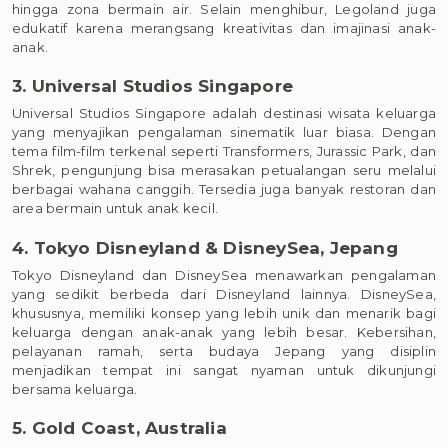
hingga zona bermain air. Selain menghibur, Legoland juga
edukatif karena merangsang kreativitas dan imajinasi anak-
anak.
3. Universal Studios Singapore
Universal Studios Singapore adalah destinasi wisata keluarga
yang menyajikan pengalaman sinematik luar biasa. Dengan
tema film-film terkenal seperti Transformers, Jurassic Park, dan
Shrek, pengunjung bisa merasakan petualangan seru melalui
berbagai wahana canggih. Tersedia juga banyak restoran dan
area bermain untuk anak kecil.
4. Tokyo Disneyland & DisneySea, Jepang
Tokyo Disneyland dan DisneySea menawarkan pengalaman
yang sedikit berbeda dari Disneyland lainnya. DisneySea,
khususnya, memiliki konsep yang lebih unik dan menarik bagi
keluarga dengan anak-anak yang lebih besar. Kebersihan,
pelayanan ramah, serta budaya Jepang yang disiplin
menjadikan tempat ini sangat nyaman untuk dikunjungi
bersama keluarga.
5. Gold Coast, Australia