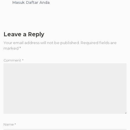
Masuk Daftar Anda
Leave a Reply
Your email address will not be published.
Required fields are
marked
*
Comment
*
Name
*