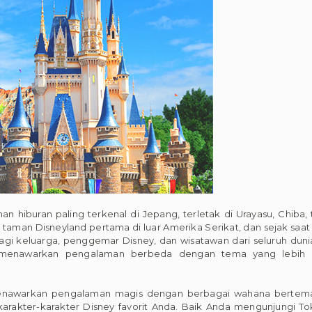
 hiburan paling terkenal di Jepang, terletak di Urayasu, Chiba, t
taman Disneyland pertama di luar Amerika Serikat, dan sejak saat i
 bagi keluarga, penggemar Disney, dan wisatawan dari seluruh duni
g menawarkan pengalaman berbeda dengan tema yang lebih 
enawarkan pengalaman magis dengan berbagai wahana bertema 
akter-karakter Disney favorit Anda. Baik Anda mengunjungi To