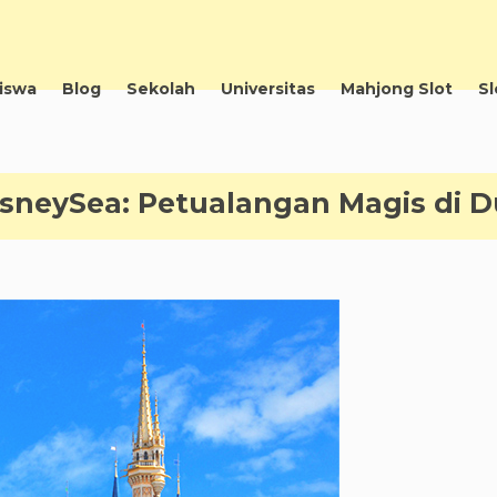
iswa
Blog
Sekolah
Universitas
Mahjong Slot
Sl
sneySea: Petualangan Magis di D