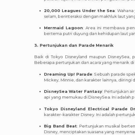
20,000 Leagues Under the Sea
: Wahana
selam, berinteraksi dengan makhluk laut yan
Mermaid Lagoon
: Area ini membawa pen
bertema putri duyung dan kehidupan laut y
3. Pertunjukan dan Parade Menarik
Baik di Tokyo Disneyland maupun DisneySea,
Beberapa pertunjukan dan acara yang menarik di 
Dreaming Up! Parade
: Sebuah parade spek
Mickey, Minnie, dan karakter lainnya, diiring
DisneySea Water Fantasy
: Pertunjukan ai
api yang memukau di DisneySea. Ini adalah 
Tokyo Disneyland Electrical Parade D
karakter-karakter Disney. Ini adalah pertu
Big Band Beat
: Pertunjukan musikal bert
Disney, menciptakan suasana yang menyena