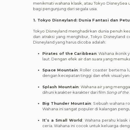
menikmati wahana klasik, atau Tokyo DisneySea 
bagi pengunjung dari segala usia.
1. Tokyo Disneyland: Dunia Fantasi dan Pet
Tokyo Disneyland menghadirkan dunia penuh keajai
dan atraksi yang menghibur, Tokyo Disneyland 
Disneyland yang harus dicoba adalah:
Pirates of the Caribbean
: Wahana ikonik
laut. Dengan efek air dan suara yang memu
Space Mountain
: Roller coaster bertema
dengan kecepatan tinggi dan efek visual ya
Splash Mountain
: Wahana air yang mengga
dihuni karakter-karakter dari film
Song of the
Big Thunder Mountain
: Sebuah wahana ro
Wahana ini sangat populer di kalangan pengu
It’s a Small World
: Wahana perahu klasik 
ceria. Wahana ini cocok untuk keluarga de