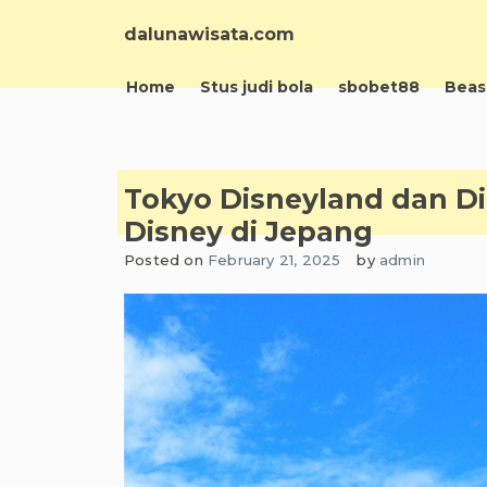
Skip
to
dalunawisata.com
content
Home
Stus judi bola
sbobet88
Beas
Tokyo Disneyland dan Di
Disney di Jepang
Posted on
February 21, 2025
by
admin