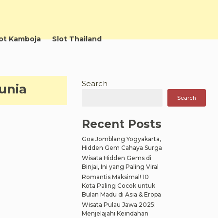
ot Kamboja
Slot Thailand
Search
unia
Search
Recent Posts
Goa Jomblang Yogyakarta,
Hidden Gem Cahaya Surga
Wisata Hidden Gems di
Binjai, Ini yang Paling Viral
Romantis Maksimal! 10
Kota Paling Cocok untuk
Bulan Madu di Asia & Eropa
Wisata Pulau Jawa 2025:
Menjelajahi Keindahan