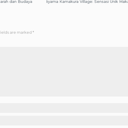
jarah dan Budaya
Iiyama Kamakura Village: Sensasi Unik Mak
fields are marked
*