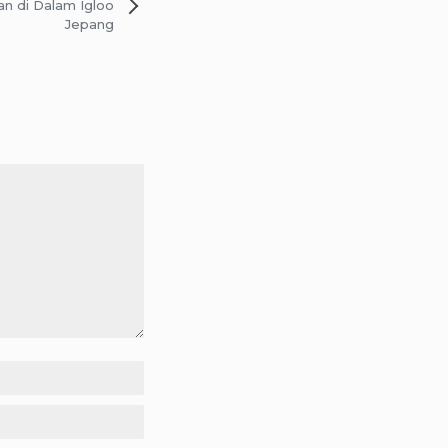
an di Dalam Igloo
Jepang