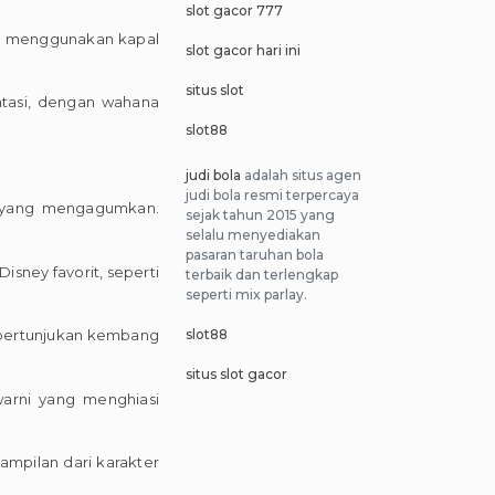
slot gacor 777
n menggunakan kapal
slot gacor hari ini
situs slot
tasi, dengan wahana
slot88
judi bola
adalah situs agen
judi bola resmi terpercaya
e yang mengagumkan.
sejak tahun 2015 yang
selalu menyediakan
pasaran taruhan bola
sney favorit, seperti
terbaik dan terlengkap
seperti mix parlay.
slot88
an pertunjukan kembang
situs slot gacor
arni yang menghiasi
ampilan dari karakter