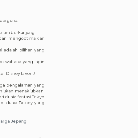
 berguna:
belum berkunjung.
 dan mengoptimalkan
 adalah pilihan yang
an wahana yang ingin
 Disney favorit!
juga pengalaman yang
unjukan menakjubkan,
 dunia fantasi Tokyo
di dunia Disney yang
uarga Jepang