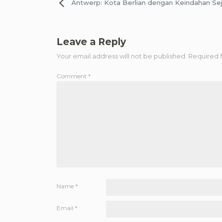
Post
Antwerp: Kota Berlian dengan Keindahan Se
navigation
Leave a Reply
Your email address will not be published.
Required 
Comment
*
Name
*
Email
*