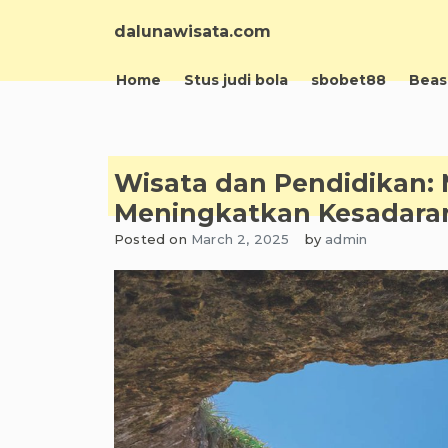
Skip
to
dalunawisata.com
content
Home
Stus judi bola
sbobet88
Beas
Wisata dan Pendidikan:
Meningkatkan Kesadara
Posted on
March 2, 2025
by
admin