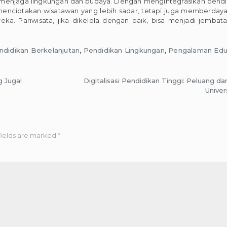
menjaga lingkungan dan budaya. Dengan mengintegrasikan pendi
menciptakan wisatawan yang lebih sadar, tetapi juga memberdaya
. Pariwisata, jika dikelola dengan baik, bisa menjadi jembata
ndidikan Berkelanjutan
,
Pendidikan Lingkungan
,
Pengalaman Edu
g Juga!
Digitalisasi Pendidikan Tinggi: Peluang d
Univer
fields are marked
*