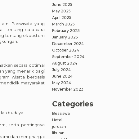
June 2025
May 2025
April 2025
lam. Pariwisata yang
March 2025
, tentang cara-cara
February 2025
ung tentang ekosistem
January 2025
ngkungan.
December 2024
October 2024
September 2024
August 2024
aatkan secara optimal
July 2024
an yang menarik bagi
June 2024
gram wisata berbasis
May 2024
uk mendidik masyarakat
November 2023
Categories
dan budaya:
Beasiswa
Hotel
em, serta pentingnya
jurusan
liburan
ahami dan menghargai