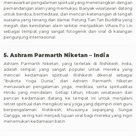
menawarkan pengalaman spiritual yang menenangkan dengan
pemandangan alam yang memukau. Banyak wisatawan datang
untuk berdoa, bermeditasi, dan mencari ketenangan di tengah
suasana yang tenang dan damai. Patung Tian Tan Buddha yang
megah dan keindahan alam sekitar menjadikan Vihara Po Lin
sebagai tempat yang sangat fotogenik dan viral di kalangan
pengunjung internasional.
5. Ashram Parmarth Niketan – India
Ashram Parmarth Niketan, yang terletak di Rishikesh, India,
adalah tempat yang sangat populer untuk mereka yang
mencari kedamaian spiritual. Rishikesh dikenal sebagai
“Ibukota Yoga Dunia,” dan Ashram Parmarth Niketan
menawarkan pengalaman yoga, meditasi, serta spiritualitas
Hindu yang mendalam. Setiap tahun, ribuan wisatawan dan
pencari kedamaian datang ke tempat ini untuk menjalani
retret spiritual dan mengikuti sesi yoga yang dipimpin oleh guru
berpengalaman. Rishikesh, khususnya sepanjang Sungai
Gangga, sering kali menjadi tujuan viral bagi mereka yang ingin
menemukan kedamaian batin.