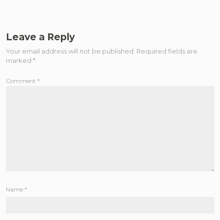
Leave a Reply
Your email address will not be published.
Required fields are
marked
*
Comment
*
Name
*