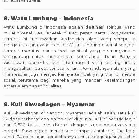
spiritual yang viral.
8. Watu Lumbung – Indonesia
Watu Lumbung di Indonesia adalah destinasi spiritual yang
mulai dikenal luas. Terletak di Kabupaten Bantul, Yogyakarta,
tempat ini menawarkan kedamaian alam yang sempurna
dengan suasana yang hening. Watu Lumbung dikenal sebagai
tempat meditasi dan retreat spiritual yang memungkinkan
pengunjung untuk menemukan ketenangan batin. Banyak
wisatawan domestik dan internasional yang datang untuk
mengadakan retreat spiritual di sini. Pemandangan alam yang
memesona juga menjadikannya tempat yang viral di media
sosial, terutama bagi mereka yang mencari keseimbangan
antara alam dan spiritualitas.
9. Kuil Shwedagon – Myanmar
Kuil Shwedagon di Yangon, Myanmar, adalah salah satu kuil
Buddha terbesar dan paling suci di dunia. Kuil ini berusia lebih
dari 2.500 tahun dan dikenal dengan stupa emasnya yang
megah. Shwedagon merupakan tempat ziarah penting bagi
umat Buddha, dan keindahannya serta keagungannya telah