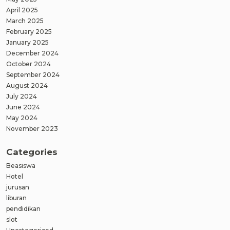
April 2025
March 2025
February 2025
January 2025
December 2024
October 2024
September 2024
August 2024
July 2024
June 2024
May 2024
November 2023
Categories
Beasiswa
Hotel
jurusan
liburan
pendidikan
slot