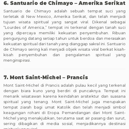
6. Santuario de Chimayo – Amerika Serikat
Santuario de Chimayo adalah sebuah tempat suci yang
terletak di New Mexico, Amerika Serikat, dan telah menjadi
tujuan wisata spiritual yang sangat viral. Dikenal sebagai
“Lourdes of America,” tempat ini terkenal dengan tanah suci
yang dipercaya memiliki kekuatan penyembuhan. Ribuan
pengunjung datang setiap tahun untuk berdoa dan merasakan
kekuatan spiritual dari tanah yang dianggap sakral ini. Santuario
de Chimayo sering kali menjadi objek wisata viral berkat kisah-
kisah penyembuhan dan pengalaman spiritual yang
menginspirasi.
7. Mont Saint-Michel – Prancis
Mont Saint-Michel di Prancis adalah pulau kecil yang terkenal
dengan biara kuno yang berdiri di puncaknya. Tempat ini
menarik wisatawan karena keindahan arsitektur dan suasana
spiritual yang tenang. Mont Saint-Michel juga merupakan
tempat ziarah bagi umat Katolik dan telah menjadi simbol
keagungan rohani di Eropa. Pemandangan dari Mont Saint-
Michel yang menakjubkan, terutama saat air pasang dan surut,
sering dibagikan di media sosial, menjadikannya destinasi