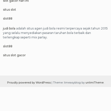
slot gacor hari ini
situs slot
slot88
judi bola
adalah situs agen judi bola resmi terpercaya sejak tahun 2015
yang selalu menyediakan pasaran taruhan bola terbaik dan
terlengkap seperti mix parlay.
slot88
situs slot gacor
Proudly powered by WordPress
|
Theme: limeasyblog by
unlimiTheme
.