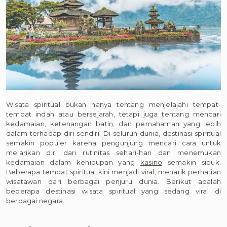
Wisata spiritual bukan hanya tentang menjelajahi tempat-
tempat indah atau bersejarah, tetapi juga tentang mencari
kedamaian, ketenangan batin, dan pemahaman yang lebih
dalam terhadap diri sendiri. Di seluruh dunia, destinasi spiritual
semakin populer karena pengunjung mencari cara untuk
melarikan diri dari rutinitas sehari-hari dan menemukan
kedamaian dalam kehidupan yang
kasino
semakin sibuk.
Beberapa tempat spiritual kini menjadi viral, menarik perhatian
wisatawan dari berbagai penjuru dunia. Berikut adalah
beberapa destinasi wisata spiritual yang sedang viral di
berbagai negara.