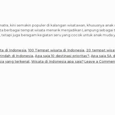
matra, kini semakin populer di kalangan wisatawan, khususnya ana
ta berbagai tempat wisata menarik menjadikan Lampung sebagai tu
 tetapi juga beragam kegiatan seru yang cocok untuk anak muda 
ta di Indonesia
,
100 Tempat wisata di Indonesia
,
20 tempat wisat
indah di Indonesia
,
Apa saja 10 destinasi prioritas?
,
Apa saja 5A d
ia yang terkenal
,
Wisata di Indonesia apa saja?
Leave a Commen