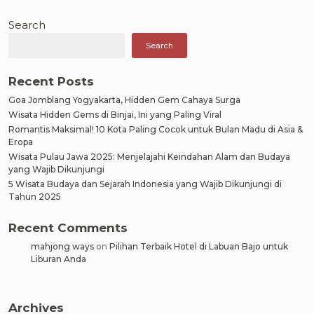
Satunya
Wisata
Search
Gunung
Search
Berapi
dengan
Api
Recent Posts
Biru
Goa Jomblang Yogyakarta, Hidden Gem Cahaya Surga
di
Dunia
Wisata Hidden Gems di Binjai, Ini yang Paling Viral
Romantis Maksimal! 10 Kota Paling Cocok untuk Bulan Madu di Asia &
Eropa
Wisata Pulau Jawa 2025: Menjelajahi Keindahan Alam dan Budaya
yang Wajib Dikunjungi
5 Wisata Budaya dan Sejarah Indonesia yang Wajib Dikunjungi di
Tahun 2025
Recent Comments
mahjong ways
on
Pilihan Terbaik Hotel di Labuan Bajo untuk
Liburan Anda
Archives