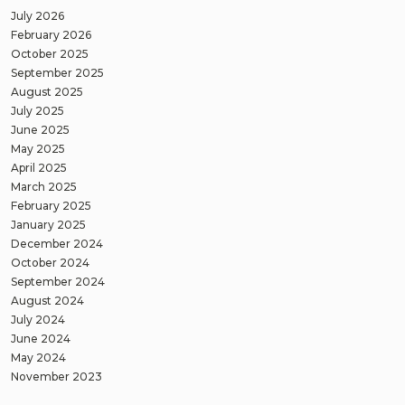
July 2026
February 2026
October 2025
September 2025
August 2025
July 2025
June 2025
May 2025
April 2025
March 2025
February 2025
January 2025
December 2024
October 2024
September 2024
August 2024
July 2024
June 2024
May 2024
November 2023