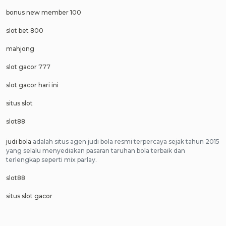
bonus new member 100
slot bet 800
mahjong
slot gacor 777
slot gacor hari ini
situs slot
slot88
judi bola
adalah situs agen judi bola resmi terpercaya sejak tahun 2015
yang selalu menyediakan pasaran taruhan bola terbaik dan
terlengkap seperti mix parlay.
slot88
situs slot gacor