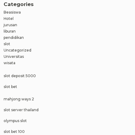
Categories
Beasiswa
Hotel
jurusan
liburan
pendidikan
slot
Uncategorized
Universitas
wisata
slot deposit 5000
slot bet
mahjong ways 2
slot server thailand
olympus slot
slot bet 100