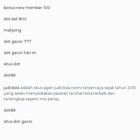
bonus new member 100
slot bet 800
mahjong
slot gacor 777
slot gacor hari ini
situs slot
slot88
judi bola
adalah situs agen judi bola resmi terpercaya sejak tahun 2015
yang selalu menyediakan pasaran taruhan bola terbaik dan
terlengkap seperti mix parlay.
slot88
situs slot gacor