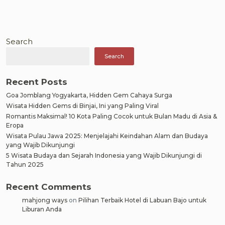
dan
Tama
Rekre
Popul
Search
di
Search
Jabo
Tahu
2025
Recent Posts
Goa Jomblang Yogyakarta, Hidden Gem Cahaya Surga
Wisata Hidden Gems di Binjai, Ini yang Paling Viral
Romantis Maksimal! 10 Kota Paling Cocok untuk Bulan Madu di Asia &
Eropa
Wisata Pulau Jawa 2025: Menjelajahi Keindahan Alam dan Budaya
yang Wajib Dikunjungi
5 Wisata Budaya dan Sejarah Indonesia yang Wajib Dikunjungi di
Tahun 2025
Recent Comments
mahjong ways
on
Pilihan Terbaik Hotel di Labuan Bajo untuk
Liburan Anda