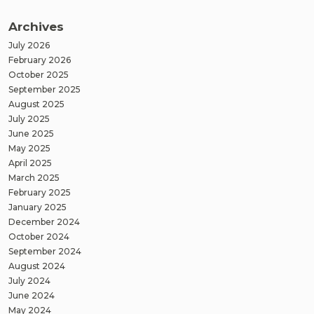
Archives
July 2026
February 2026
October 2025
September 2025
August 2025
July 2025
June 2025
May 2025
April 2025
March 2025
February 2025
January 2025
December 2024
October 2024
September 2024
August 2024
July 2024
June 2024
May 2024