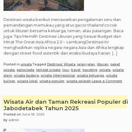
Destinasi wisata berikut menawarkan pengalaman seru dan
pemandangan memukau yang situs gacor thailand cocok
untuk liburan bersama keluarga, teman, atau pasangan. Baca
juga: Tips Memilih Destinasi Liburan yang Sesuai Budget dan
Minat The Great Asia Africa 2.0 – LembangDestinasi ini
menghadirkan replika negara-negara Asia dan Afrika lengkap
dengan street food autentik dan atraksi budaya harian. […]
Posted in
wisata
Tagged
Destinasi Wisata
,
jalan-jalan
,
liburan
,
paket
wisata
,
pariwisata
,
tempat wisata
,
tour
,
travel
,
traveling
,
wisata
,
wisata
alam
,
wisata budaya
,
wisata internasional
,
wisata keluarga
,
wisata
on
kuliner
,
wisata lokal
,
wisata populer
,
wisata sejarah
Leave a Comment
Libur
ke
Jawa
Wisata Air dan Taman Rekreasi Populer di
Barat
Jabodetabek Tahun 2025
Cek
Posted on
June 18, 2025
5
by
admin
Temp
Wisat
yang