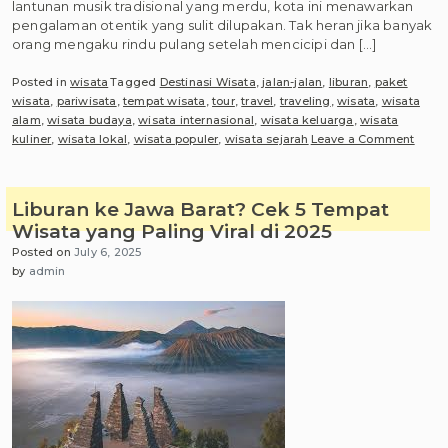
lantunan musik tradisional yang merdu, kota ini menawarkan
pengalaman otentik yang sulit dilupakan. Tak heran jika banyak
orang mengaku rindu pulang setelah mencicipi dan […]
Posted in
wisata
Tagged
Destinasi Wisata
,
jalan-jalan
,
liburan
,
paket
wisata
,
pariwisata
,
tempat wisata
,
tour
,
travel
,
traveling
,
wisata
,
wisata
alam
,
wisata budaya
,
wisata internasional
,
wisata keluarga
,
wisata
on
kuliner
,
wisata lokal
,
wisata populer
,
wisata sejarah
Leave a Comment
Kulin
Khas
dan
Liburan ke Jawa Barat? Cek 5 Tempat
Wisat
Wisata yang Paling Viral di 2025
Buda
Posted on
July 6, 2025
di
by
admin
Ambo
yang
Bikin
Rindu
Pulan