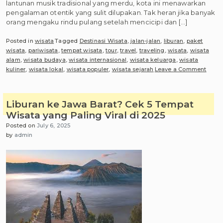
lantunan musik tradisional yang merdu, kota ini menawarkan
pengalaman otentik yang sulit dilupakan. Tak heran jika banyak
orang mengaku rindu pulang setelah mencicipi dan […]
Posted in
wisata
Tagged
Destinasi Wisata
,
jalan-jalan
,
liburan
,
paket
wisata
,
pariwisata
,
tempat wisata
,
tour
,
travel
,
traveling
,
wisata
,
wisata
alam
,
wisata budaya
,
wisata internasional
,
wisata keluarga
,
wisata
on
kuliner
,
wisata lokal
,
wisata populer
,
wisata sejarah
Leave a Comment
Kulin
Khas
dan
Liburan ke Jawa Barat? Cek 5 Tempat
Wisat
Wisata yang Paling Viral di 2025
Buda
Posted on
July 6, 2025
di
by
admin
Ambo
yang
Bikin
Rindu
Pulan