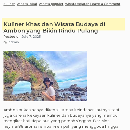
on
kuliner
,
wisata lokal
,
wisata populer
,
wisata sejarah
Leave a Comment
Mewa
dan
Mahal
Kuliner Khas dan Wisata Budaya di
Wisat
Ambon yang Bikin Rindu Pulang
Kelas
Posted on
July 7, 2025
Dunia
by
admin
deng
Biaya
Masu
di
Luar
Nalar
Ambon bukan hanya dikenal karena keindahan lautnya, tapi
juga karena kekayaan kuliner dan budayanya yang mampu
mengikat hati siapa pun yang pernah singgah. Dari slot
neymar88 aroma rempah-rempah yang menggoda hingga