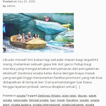
Posted on
July 22, 2025
Penuh
by
admin
Keseruan
dan
Bonus
Liburan mewah kini bukan lagi sekadar impian bagi segelintir
orang, melainkan sebuah gaya link slot gacor hidup bagi
mereka yang mengutamakan kenyamanan dan pengalaman
eksklusif. Destinasi wisata kelas dunia dengan biaya masuk
yang sangat tinggi menawarkan fasilitas premium yang tak bisa
didapatkan di tempat lain. Dari pemandangan luar biasa
hingga layanan pribadi, semua disajikan untuk […]
Posted in
wisata
Tagged
Destinasi Wisata
,
jalan-jalan
,
liburan
,
paket
wisata
,
pariwisata
,
tempat wisata
,
tour
,
travel
,
traveling
,
wisata
,
wisata
alam
,
wisata budaya
,
wisata internasional
,
wisata keluarga
,
wisata