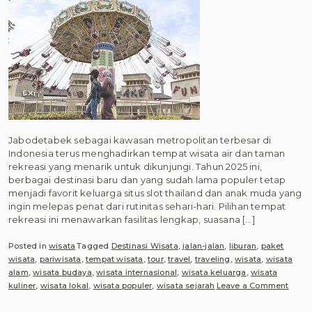
Palin
Viral
di
2025
Jabodetabek sebagai kawasan metropolitan terbesar di
Indonesia terus menghadirkan tempat wisata air dan taman
rekreasi yang menarik untuk dikunjungi. Tahun 2025 ini,
berbagai destinasi baru dan yang sudah lama populer tetap
menjadi favorit keluarga situs slot thailand dan anak muda yang
ingin melepas penat dari rutinitas sehari-hari. Pilihan tempat
rekreasi ini menawarkan fasilitas lengkap, suasana […]
Posted in
wisata
Tagged
Destinasi Wisata
,
jalan-jalan
,
liburan
,
paket
wisata
,
pariwisata
,
tempat wisata
,
tour
,
travel
,
traveling
,
wisata
,
wisata
alam
,
wisata budaya
,
wisata internasional
,
wisata keluarga
,
wisata
on
kuliner
,
wisata lokal
,
wisata populer
,
wisata sejarah
Leave a Comment
Wisat
Air