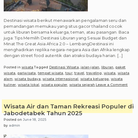
Destinasi wisata berikut menawarkan pengalaman seru dan
pemandangan memukau yang situs gacor thailand cocok
untuk liburan bersama keluarga, teman, atau pasangan. Baca
juga: Tips Memilih Destinasi Liburan yang Sesuai Budget dan
Minat The Great Asia Africa 2.0 – LembangDestinasi ini
menghadirkan replika negara-negara Asia dan Afrika lengkap
dengan street food autentik dan atraksi budaya harian. […]
Posted in
wisata
Tagged
Destinasi Wisata
,
jalan-jalan
,
liburan
,
paket
wisata
,
pariwisata
,
tempat wisata
,
tour
,
travel
,
traveling
,
wisata
,
wisata
alam
,
wisata budaya
,
wisata internasional
,
wisata keluarga
,
wisata
on
kuliner
,
wisata lokal
,
wisata populer
,
wisata sejarah
Leave a Comment
Libur
ke
Jawa
Wisata Air dan Taman Rekreasi Populer di
Barat
Jabodetabek Tahun 2025
Cek
Posted on
June 18, 2025
5
by
admin
Temp
Wisat
yang