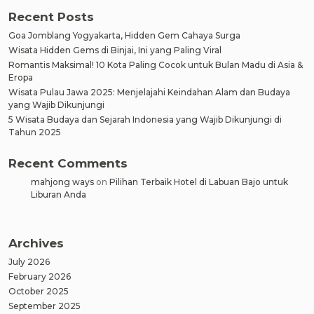
24
Recent Posts
Jam
Goa Jomblang Yogyakarta, Hidden Gem Cahaya Surga
Wisata Hidden Gems di Binjai, Ini yang Paling Viral
Romantis Maksimal! 10 Kota Paling Cocok untuk Bulan Madu di Asia &
Eropa
Wisata Pulau Jawa 2025: Menjelajahi Keindahan Alam dan Budaya
yang Wajib Dikunjungi
5 Wisata Budaya dan Sejarah Indonesia yang Wajib Dikunjungi di
Tahun 2025
Recent Comments
mahjong ways
on
Pilihan Terbaik Hotel di Labuan Bajo untuk
Liburan Anda
Archives
July 2026
February 2026
October 2025
September 2025