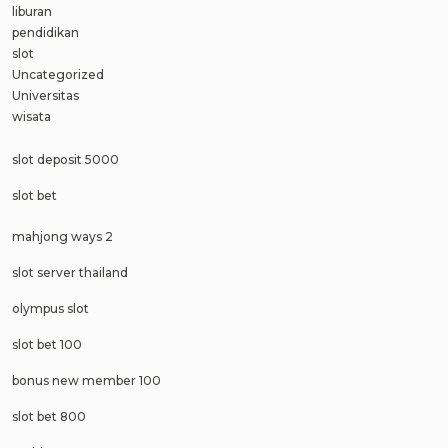
liburan
pendidikan
slot
Uncategorized
Universitas
wisata
slot deposit 5000
slot bet
mahjong ways 2
slot server thailand
olympus slot
slot bet 100
bonus new member 100
slot bet 800