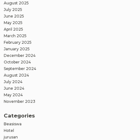
August 2025
July 2025
June 2025
May 2025
April 2025
March 2025
February 2025
January 2025
December 2024
October 2024
September 2024
August 2024
July 2024
June 2024
May 2024
November 2023
Categories
Beasiswa
Hotel
jurusan