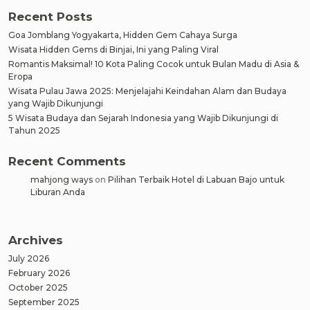
24
Recent Posts
Jam
Goa Jomblang Yogyakarta, Hidden Gem Cahaya Surga
Wisata Hidden Gems di Binjai, Ini yang Paling Viral
Romantis Maksimal! 10 Kota Paling Cocok untuk Bulan Madu di Asia &
Eropa
Wisata Pulau Jawa 2025: Menjelajahi Keindahan Alam dan Budaya
yang Wajib Dikunjungi
5 Wisata Budaya dan Sejarah Indonesia yang Wajib Dikunjungi di
Tahun 2025
Recent Comments
mahjong ways
on
Pilihan Terbaik Hotel di Labuan Bajo untuk
Liburan Anda
Archives
July 2026
February 2026
October 2025
September 2025