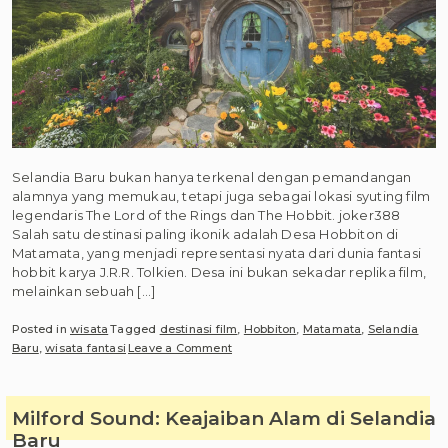
Selandia Baru bukan hanya terkenal dengan pemandangan
alamnya yang memukau, tetapi juga sebagai lokasi syuting film
legendaris The Lord of the Rings dan The Hobbit. joker388
Salah satu destinasi paling ikonik adalah Desa Hobbiton di
Matamata, yang menjadi representasi nyata dari dunia fantasi
hobbit karya J.R.R. Tolkien. Desa ini bukan sekadar replika film,
melainkan sebuah […]
Posted in
wisata
Tagged
destinasi film
,
Hobbiton
,
Matamata
,
Selandia
on
Baru
,
wisata fantasi
Leave a Comment
Menyusuri
Desa
Hobbiton
Milford Sound: Keajaiban Alam di Selandia
Asli
Baru
di