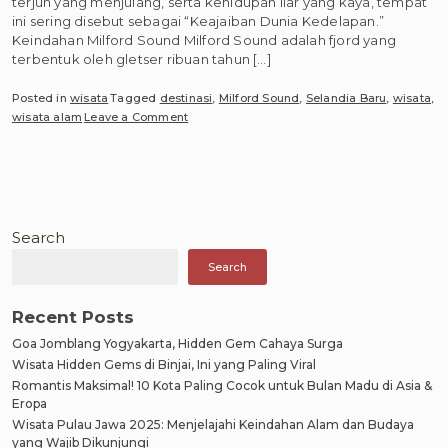
terjun yang menjulang, serta kehidupan liar yang kaya, tempat
ini sering disebut sebagai “Keajaiban Dunia Kedelapan.”
Keindahan Milford Sound Milford Sound adalah fjord yang
terbentuk oleh gletser ribuan tahun […]
Posted in
wisata
Tagged
destinasi
,
Milford Sound
,
Selandia Baru
,
wisata
,
on
wisata alam
Leave a Comment
Milford
Sound:
Keajaiban
Alam
di
Selandia
Search
Baru
Search
Recent Posts
Goa Jomblang Yogyakarta, Hidden Gem Cahaya Surga
Wisata Hidden Gems di Binjai, Ini yang Paling Viral
Romantis Maksimal! 10 Kota Paling Cocok untuk Bulan Madu di Asia &
Eropa
Wisata Pulau Jawa 2025: Menjelajahi Keindahan Alam dan Budaya
yang Wajib Dikunjungi