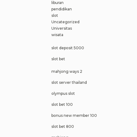
liburan
pendidikan
slot
Uncategorized
Universitas
wisata
slot deposit 5000
slot bet
mahjong ways 2
slot server thailand
olympus slot
slot bet 100
bonus new member 100
slot bet 800