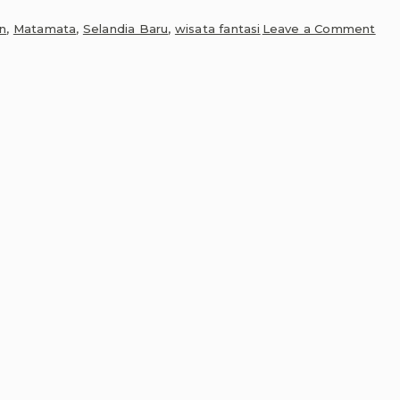
on
n
,
Matamata
,
Selandia Baru
,
wisata fantasi
Leave a Comment
Men
Des
Hob
Asli
di
Mat
Sel
Bar
Dun
Fan
yan
Nya