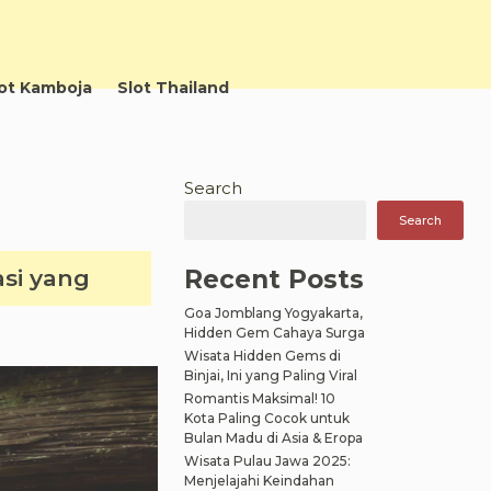
ot Kamboja
Slot Thailand
Search
Search
Recent Posts
asi yang
Goa Jomblang Yogyakarta,
Hidden Gem Cahaya Surga
Wisata Hidden Gems di
Binjai, Ini yang Paling Viral
Romantis Maksimal! 10
Kota Paling Cocok untuk
Bulan Madu di Asia & Eropa
Wisata Pulau Jawa 2025:
Menjelajahi Keindahan