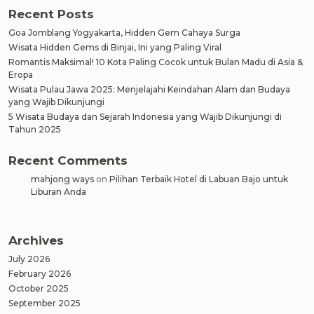
di
Recent Posts
jant
Goa Jomblang Yogyakarta, Hidden Gem Cahaya Surga
kota
Wisata Hidden Gems di Binjai, Ini yang Paling Viral
Romantis Maksimal! 10 Kota Paling Cocok untuk Bulan Madu di Asia &
Eropa
Wisata Pulau Jawa 2025: Menjelajahi Keindahan Alam dan Budaya
yang Wajib Dikunjungi
5 Wisata Budaya dan Sejarah Indonesia yang Wajib Dikunjungi di
Tahun 2025
Recent Comments
mahjong ways
on
Pilihan Terbaik Hotel di Labuan Bajo untuk
Liburan Anda
Archives
July 2026
February 2026
October 2025
September 2025